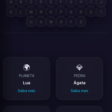
A
B
C
D
E
F
G
H
I
J
K
L
M
N
O
P
Q
R
S
T
U
V
W
X
Y
Z
🌍
💎
PLANETA
PEDRA
Lua
Ágata
Saiba mais
Saiba mais