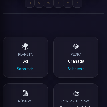
U
V
W
X
Y
Z
🌍
💎
PLANETA
PEDRA
Sol
Granada
Saiba mais
Saiba mais
🔢
🎨
NÚMERO
COR: AZUL CLARO