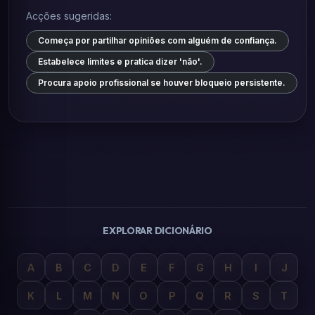
Acções sugeridas:
Começa por partilhar opiniões com alguém de confiança.
Estabelece limites e pratica dizer 'não'.
Procura apoio profissional se houver bloqueio persistente.
EXPLORAR DICIONÁRIO
A
B
C
D
E
F
G
H
I
J
K
L
M
N
O
P
Q
R
S
T