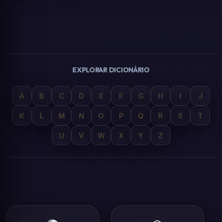
EXPLORAR DICIONÁRIO
A
B
C
D
E
F
G
H
I
J
K
L
M
N
O
P
Q
R
S
T
U
V
W
X
Y
Z