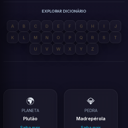
EXPLORAR DICIONÁRIO
A
B
C
D
E
F
G
H
I
J
K
L
M
N
O
P
Q
R
S
T
U
V
W
X
Y
Z
🌍
💎
PLANETA
PEDRA
Plutão
Madrepérola
Saiba mais
Saiba mais