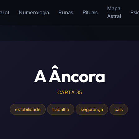
Mapa
arot
Numerologia
Runas
Rituais
Psi
Astral
A Âncora
CARTA 35
estabilidade
trabalho
segurança
cais