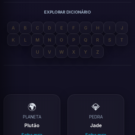
EXPLORAR DICIONÁRIO
A
B
C
D
E
F
G
H
I
J
K
L
M
N
O
P
Q
R
S
T
U
V
W
X
Y
Z
🌍
💎
PLANETA
PEDRA
Plutão
Jade
Saiba mais
Saiba mais