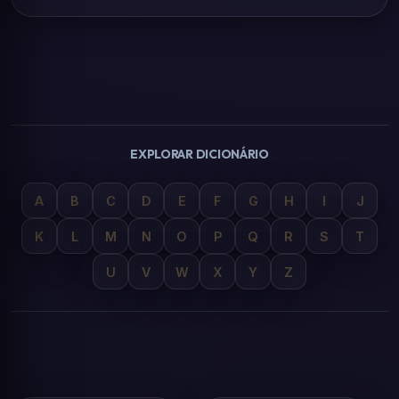
EXPLORAR DICIONÁRIO
A
B
C
D
E
F
G
H
I
J
K
L
M
N
O
P
Q
R
S
T
U
V
W
X
Y
Z