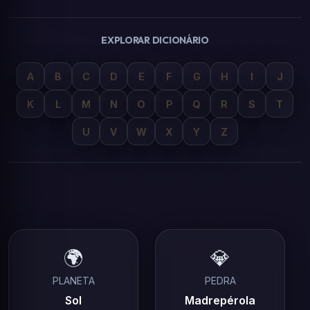
EXPLORAR DICIONÁRIO
A
B
C
D
E
F
G
H
I
J
K
L
M
N
O
P
Q
R
S
T
U
V
W
X
Y
Z
🌍
💎
PLANETA
PEDRA
Sol
Madrepérola