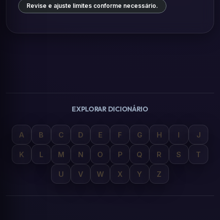
Revise e ajuste limites conforme necessário.
EXPLORAR DICIONÁRIO
A
B
C
D
E
F
G
H
I
J
K
L
M
N
O
P
Q
R
S
T
U
V
W
X
Y
Z