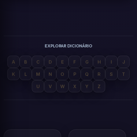
EXPLORAR DICIONÁRIO
A
B
C
D
E
F
G
H
I
J
K
L
M
N
O
P
Q
R
S
T
U
V
W
X
Y
Z