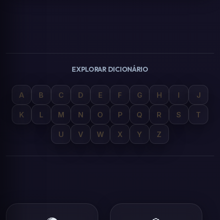
EXPLORAR DICIONÁRIO
A
B
C
D
E
F
G
H
I
J
K
L
M
N
O
P
Q
R
S
T
U
V
W
X
Y
Z