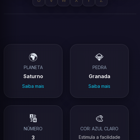
U
V
W
X
Y
Z
🌍
💎
PLANETA
PEDRA
Saturno
Granada
Saiba mais
Saiba mais
🔢
🎨
NÚMERO
COR: AZUL CLARO
3
Estimula a facilidade