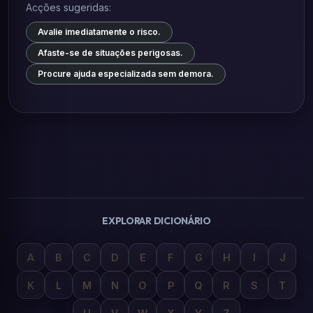
Acções sugeridas:
Avalie imediatamente o risco.
Afaste-se de situações perigosas.
Procure ajuda especializada sem demora.
EXPLORAR DICIONÁRIO
A
B
C
D
E
F
G
H
I
J
K
L
M
N
O
P
Q
R
S
T