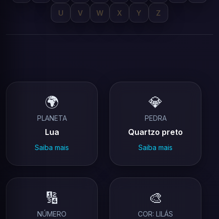
U
V
W
X
Y
Z
🌍
💎
PLANETA
PEDRA
Lua
Quartzo preto
Saiba mais
Saiba mais
🔢
🎨
NÚMERO
COR: LILÁS