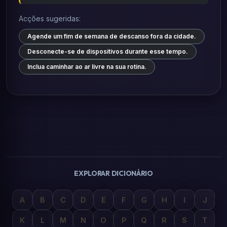
Acções sugeridas:
Agende um fim de semana de descanso fora da cidade.
Desconecte-se de dispositivos durante esse tempo.
Inclua caminhar ao ar livre na sua rotina.
EXPLORAR DICIONÁRIO
A
B
C
D
E
F
G
H
I
J
K
L
M
N
O
P
Q
R
S
T