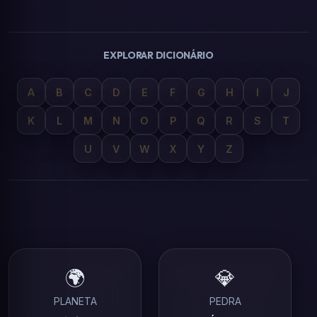
EXPLORAR DICIONÁRIO
A
B
C
D
E
F
G
H
I
J
K
L
M
N
O
P
Q
R
S
T
U
V
W
X
Y
Z
🌍
💎
PLANETA
PEDRA