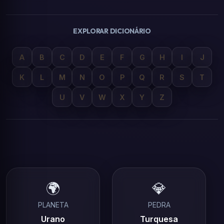
EXPLORAR DICIONÁRIO
A
B
C
D
E
F
G
H
I
J
K
L
M
N
O
P
Q
R
S
T
U
V
W
X
Y
Z
🌍
💎
PLANETA
PEDRA
Urano
Turquesa