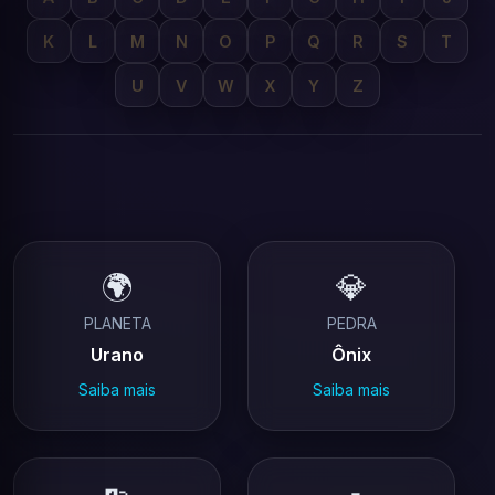
K
L
M
N
O
P
Q
R
S
T
U
V
W
X
Y
Z
🌍
💎
PLANETA
PEDRA
Urano
Ônix
Saiba mais
Saiba mais