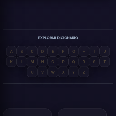
EXPLORAR DICIONÁRIO
A
B
C
D
E
F
G
H
I
J
K
L
M
N
O
P
Q
R
S
T
U
V
W
X
Y
Z