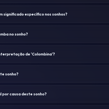
 significado específico nos sonhos?
omba no sonho?
nterpretação de 'Colombina'?
ste sonho?
l por causa deste sonho?