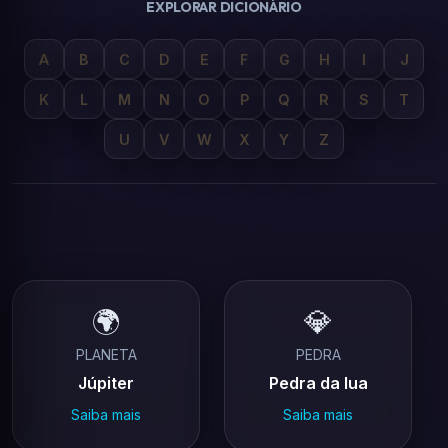
EXPLORAR DICIONÁRIO
A
B
C
D
E
F
G
H
I
J
K
L
M
N
O
P
Q
R
S
T
U
V
W
X
Y
Z
🌍
💎
PLANETA
PEDRA
Júpiter
Pedra da lua
Saiba mais
Saiba mais