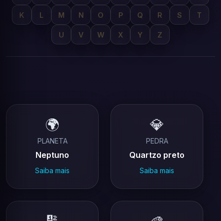
K
L
M
N
O
P
Q
R
S
T
U
V
W
X
Y
Z
🌍
💎
PLANETA
PEDRA
Neptuno
Quartzo preto
Saiba mais
Saiba mais