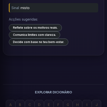
Sinal:
misto
Acções sugeridas:
Reflete sobre os motivos reais.
Comunica limites com clareza.
Decide com base no teu bem-estar.
EXPLORAR DICIONÁRIO
A
B
C
D
E
F
G
H
I
J