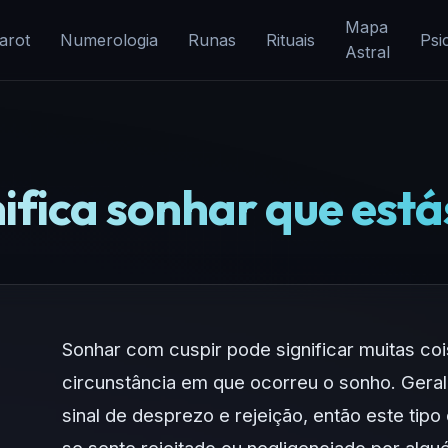
Mapa
arot
Numerologia
Runas
Rituais
Psi
Astral
ifica sonhar que está
Sonhar com cuspir pode significar muitas c
circunstância em que ocorreu o sonho. Gera
sinal de desprezo e rejeição, então este tip