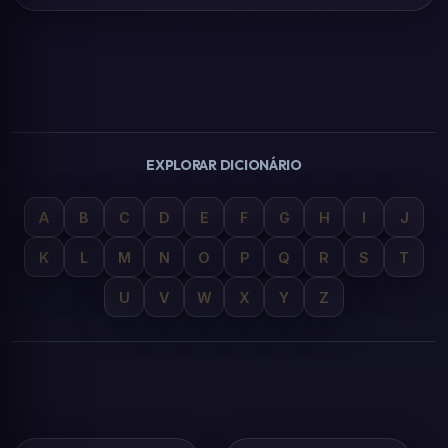
EXPLORAR DICIONÁRIO
A
B
C
D
E
F
G
H
I
J
K
L
M
N
O
P
Q
R
S
T
U
V
W
X
Y
Z