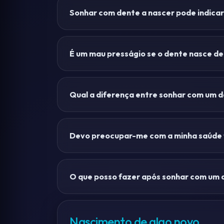
Sonhar com dente a nascer pode indicar
É um mau presságio se o dente nasce de 
Qual a diferença entre sonhar com um 
Devo preocupar-me com a minha saúde f
O que posso fazer após sonhar com um d
Nascimento de algo novo