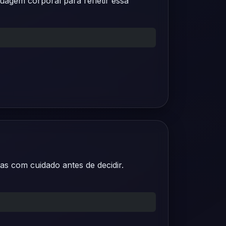
uagem corporal para refletir essa
s com cuidado antes de decidir.