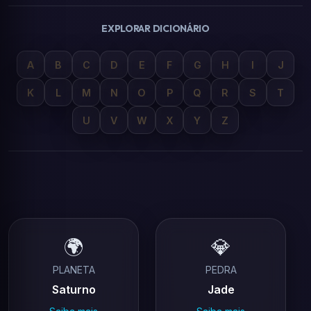
EXPLORAR DICIONÁRIO
A
B
C
D
E
F
G
H
I
J
K
L
M
N
O
P
Q
R
S
T
U
V
W
X
Y
Z
🌍
💎
PLANETA
PEDRA
Saturno
Jade