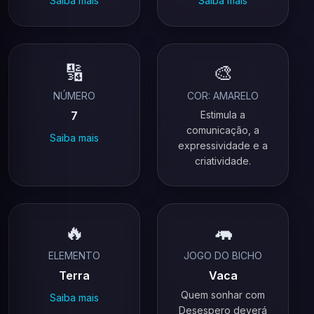
Saiba mais
Saiba mais
🔢
🎨
NÚMERO
COR: AMARELO
7
Estimula a
comunicação, a
Saiba mais
expressividade e a
criatividade.
🔥
🦛
ELEMENTO
JOGO DO BICHO
Terra
Vaca
Quem sonhar com
Saiba mais
Desespero deverá