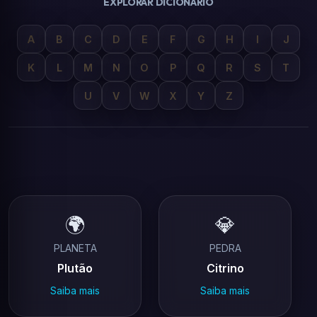
EXPLORAR DICIONÁRIO
A
B
C
D
E
F
G
H
I
J
K
L
M
N
O
P
Q
R
S
T
U
V
W
X
Y
Z
🌍
💎
PLANETA
PEDRA
Plutão
Citrino
Saiba mais
Saiba mais