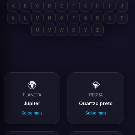
A
B
C
D
E
F
G
H
I
J
K
L
M
N
O
P
Q
R
S
T
U
V
W
X
Y
Z
🌍
💎
PLANETA
PEDRA
Júpiter
Quartzo preto
Saiba mais
Saiba mais