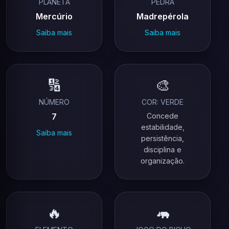
PLANETA
PEDRA
Mercúrio
Madrepérola
Saiba mais
Saiba mais
🔢
🎨
NÚMERO
COR: VERDE
7
Concede
estabilidade,
Saiba mais
persistência,
disciplina e
organização.
🔥
🦛