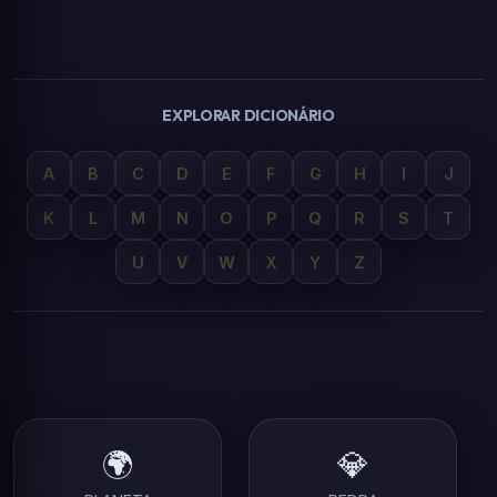
EXPLORAR DICIONÁRIO
A
B
C
D
E
F
G
H
I
J
K
L
M
N
O
P
Q
R
S
T
U
V
W
X
Y
Z
🌍
💎