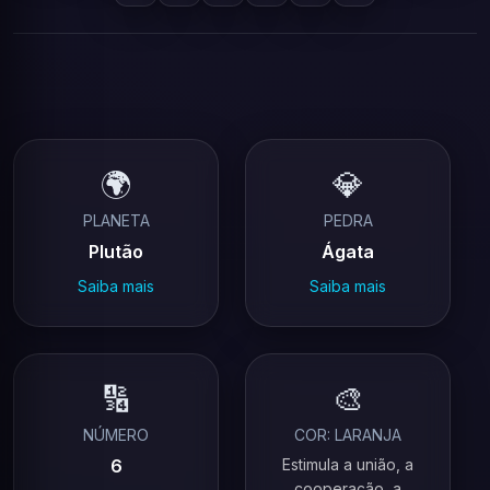
🌍
💎
PLANETA
PEDRA
Plutão
Ágata
Saiba mais
Saiba mais
🔢
🎨
NÚMERO
COR: LARANJA
6
Estimula a união, a
cooperação, a