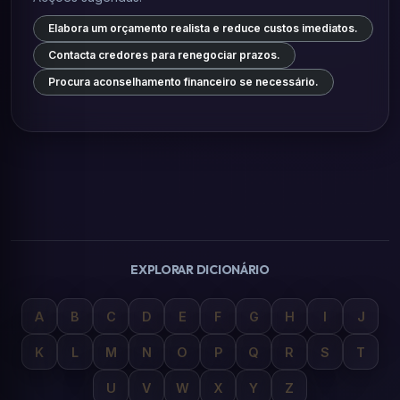
Elabora um orçamento realista e reduce custos imediatos.
Contacta credores para renegociar prazos.
Procura aconselhamento financeiro se necessário.
EXPLORAR DICIONÁRIO
A
B
C
D
E
F
G
H
I
J
K
L
M
N
O
P
Q
R
S
T
U
V
W
X
Y
Z