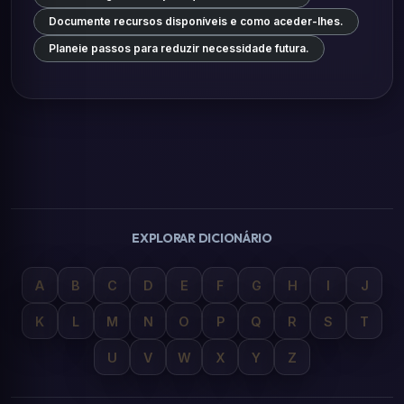
Documente recursos disponíveis e como aceder-lhes.
Planeie passos para reduzir necessidade futura.
EXPLORAR DICIONÁRIO
A
B
C
D
E
F
G
H
I
J
K
L
M
N
O
P
Q
R
S
T
U
V
W
X
Y
Z