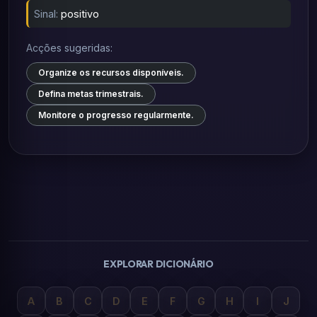
Sinal:
positivo
Acções sugeridas:
Organize os recursos disponíveis.
Defina metas trimestrais.
Monitore o progresso regularmente.
EXPLORAR DICIONÁRIO
A
B
C
D
E
F
G
H
I
J