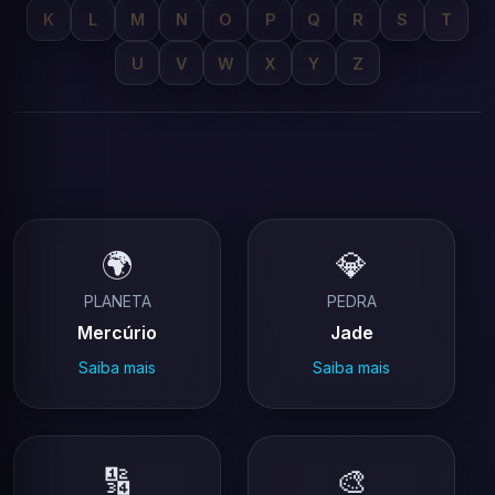
K
L
M
N
O
P
Q
R
S
T
U
V
W
X
Y
Z
🌍
💎
PLANETA
PEDRA
Mercúrio
Jade
Saiba mais
Saiba mais
🔢
🎨