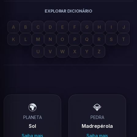
EXPLORAR DICIONÁRIO
A
B
C
D
E
F
G
H
I
J
K
L
M
N
O
P
Q
R
S
T
U
V
W
X
Y
Z
🌍
💎
PLANETA
PEDRA
Sol
Madrepérola
Saiba mais
Saiba mais