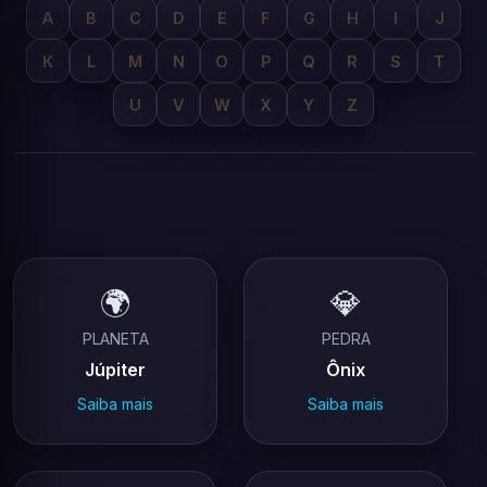
A
B
C
D
E
F
G
H
I
J
K
L
M
N
O
P
Q
R
S
T
U
V
W
X
Y
Z
🌍
💎
PLANETA
PEDRA
Júpiter
Ônix
Saiba mais
Saiba mais