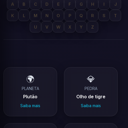
A
B
C
D
E
F
G
H
I
J
K
L
M
N
O
P
Q
R
S
T
U
V
W
X
Y
Z
🌍
💎
PLANETA
PEDRA
Plutão
Olho de tigre
Saiba mais
Saiba mais