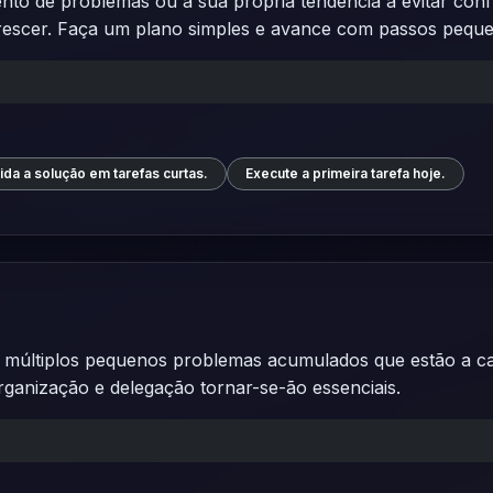
to de problemas ou a sua própria tendência a evitar confr
rescer. Faça um plano simples e avance com passos pequ
ida a solução em tarefas curtas.
Execute a primeira tarefa hoje.
múltiplos pequenos problemas acumulados que estão a caus
organização e delegação tornar-se-ão essenciais.