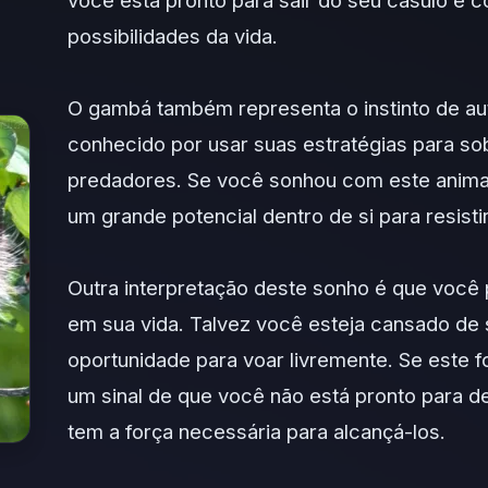
você está pronto para sair do seu casulo e 
possibilidades da vida.
O gambá também representa o instinto de au
conhecido por usar suas estratégias para so
predadores. Se você sonhou com este animal
um grande potencial dentro de si para resist
Outra interpretação deste sonho é que você
em sua vida. Talvez você esteja cansado de
oportunidade para voar livremente. Se este 
um sinal de que você não está pronto para d
tem a força necessária para alcançá-los.