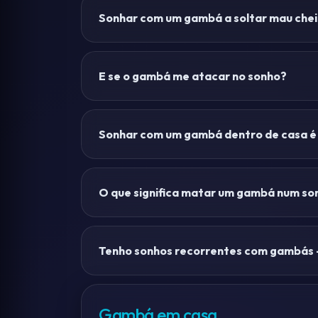
Sonhar com um gambá a soltar mau cheir
E se o gambá me atacar no sonho?
Sonhar com um gambá dentro de casa é
O que significa matar um gambá num so
Tenho sonhos recorrentes com gambás 
Gambá em casa