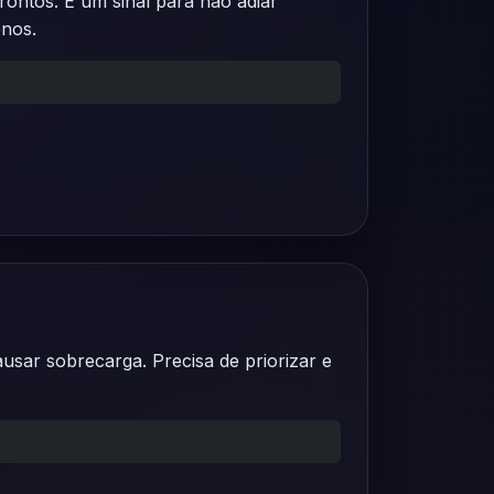
ontos. É um sinal para não adiar
enos.
ar sobrecarga. Precisa de priorizar e