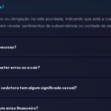
te?
o ou obrigação na vida acordada, indicando que está a cu
ém revelar sentimentos de subserviência ou vontade de se
 pessoas?
eter erros ou a cair?
sedutora tem algum significado sexual?
m aviso financeiro?