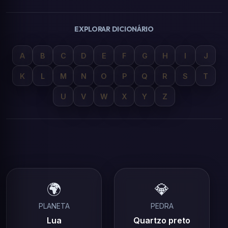
EXPLORAR DICIONÁRIO
A
B
C
D
E
F
G
H
I
J
K
L
M
N
O
P
Q
R
S
T
U
V
W
X
Y
Z
🌍
💎
PLANETA
PEDRA
Lua
Quartzo preto