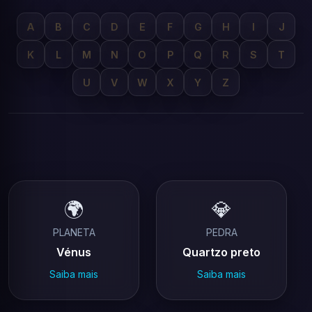
A
B
C
D
E
F
G
H
I
J
K
L
M
N
O
P
Q
R
S
T
U
V
W
X
Y
Z
🌍
💎
PLANETA
PEDRA
Vénus
Quartzo preto
Saiba mais
Saiba mais