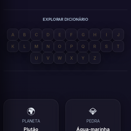
EXPLORAR DICIONÁRIO
A
B
C
D
E
F
G
H
I
J
K
L
M
N
O
P
Q
R
S
T
U
V
W
X
Y
Z
🌍
💎
PLANETA
PEDRA
Plutão
Água-marinha