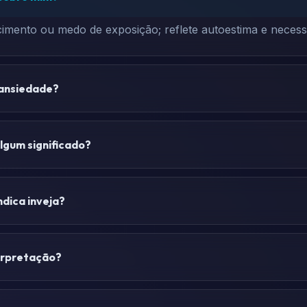
imento ou medo de exposição; reflete autoestima e necessi
 ansiedade?
gum significado?
ndica inveja?
erpretação?