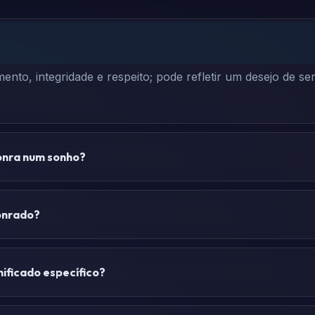
nto, integridade e respeito; pode refletir um desejo de s
onra num sonho?
sonrado?
ificado específico?