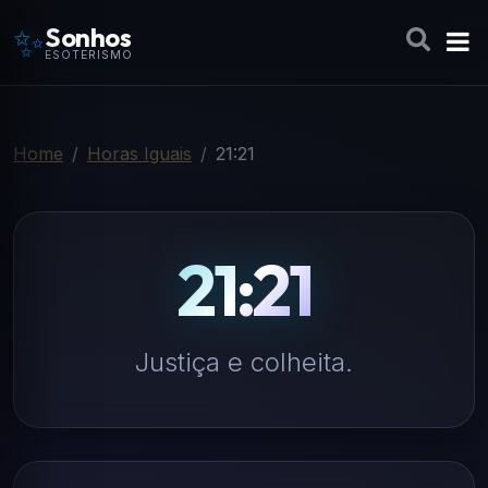
✨
Sonhos
ESOTERISMO
Home
Horas Iguais
21:21
21:21
Justiça e colheita.