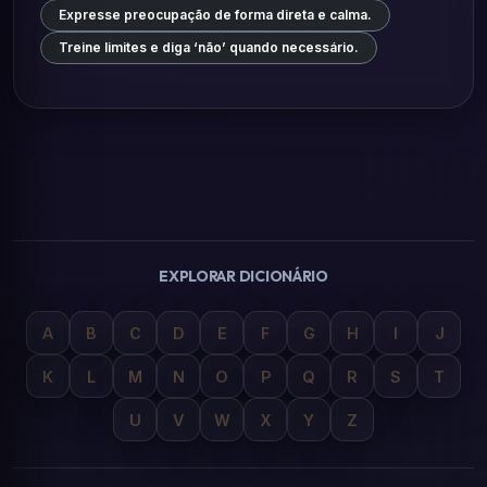
Expresse preocupação de forma direta e calma.
Treine limites e diga ‘não’ quando necessário.
EXPLORAR DICIONÁRIO
A
B
C
D
E
F
G
H
I
J
K
L
M
N
O
P
Q
R
S
T
U
V
W
X
Y
Z