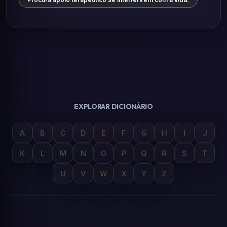
EXPLORAR DICIONÁRIO
A
B
C
D
E
F
G
H
I
J
K
L
M
N
O
P
Q
R
S
T
U
V
W
X
Y
Z