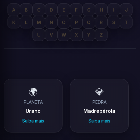
A
B
C
D
E
F
G
H
I
J
K
L
M
N
O
P
Q
R
S
T
U
V
W
X
Y
Z
🌍
💎
PLANETA
PEDRA
Urano
Madrepérola
Saiba mais
Saiba mais