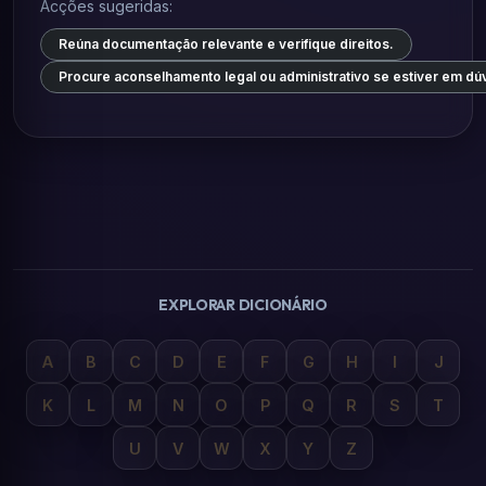
Acções sugeridas:
Reúna documentação relevante e verifique direitos.
Procure aconselhamento legal ou administrativo se estiver em dú
EXPLORAR DICIONÁRIO
A
B
C
D
E
F
G
H
I
J
K
L
M
N
O
P
Q
R
S
T
U
V
W
X
Y
Z