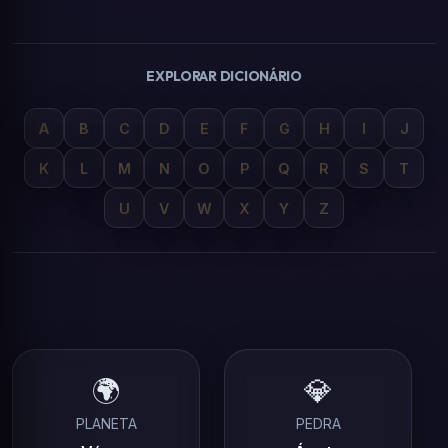
EXPLORAR DICIONÁRIO
A
B
C
D
E
F
G
H
I
J
K
L
M
N
O
P
Q
R
S
T
U
V
W
X
Y
Z
🌍
💎
PLANETA
PEDRA