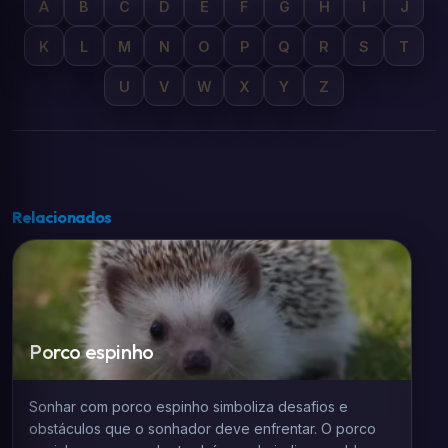
A
B
C
D
E
F
G
H
I
J
K
L
M
N
O
P
Q
R
S
T
U
V
W
X
Y
Z
Relacionados
Porco espinho
Sonhar com porco espinho simboliza desafios e
obstáculos que o sonhador deve enfrentar. O porco