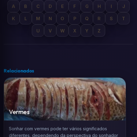
A
B
C
D
E
F
G
H
I
J
K
L
M
N
O
P
Q
R
S
T
U
V
W
X
Y
Z
Relacionados
Vermes
Sonhar com vermes pode ter vários significados
diferentes, dependendo da perspectiva do sonhador