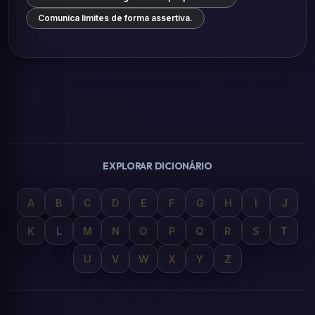
Comunica limites de forma assertiva.
EXPLORAR DICIONÁRIO
A
B
C
D
E
F
G
H
I
J
K
L
M
N
O
P
Q
R
S
T
U
V
W
X
Y
Z