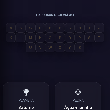
EXPLORAR DICIONÁRIO
A
B
C
D
E
F
G
H
I
J
K
L
M
N
O
P
Q
R
S
T
U
V
W
X
Y
Z
🌍
💎
PLANETA
PEDRA
Saturno
Água-marinha